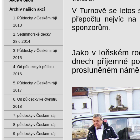
Akce v okolí
V Turnově se letos 
Archiv našich akcí
přepočtu nejvíc na
1. Půldecky v Českém ráji
2013
sponzorům.
2. Sedmihorské decky
28.6.2014
3. Půldecky v Českém ráji
Jako v loňském ro
2015
dnech příjemné po
4. Od půldecky k půllitru
prosluněném náměst
2016
5. Půldecky v Českém ráji
2017
6. Od půldecky ke čtvrtlitru
2018
7. půldecky v Českém ráji
8. půldecky v Českém ráji
9. půldecky v Českém ráji