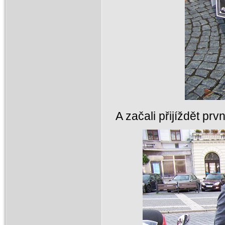
A začali přijíždět prv