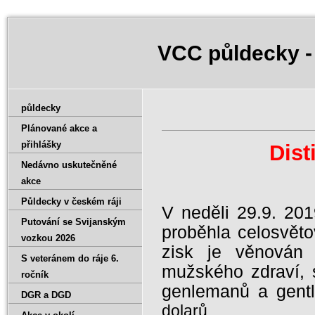
VCC půldecky -
půldecky
Plánované akce a
přihlášky
Dist
Nedávno uskutečněné
akce
Půldecky v českém ráji
V neděli 29.9. 201
Putování se Svijanským
proběhla celosvěto
vozkou 2026
zisk je věnován
S veteránem do ráje 6.
mužského zdraví, s
ročník
genlemanů a gentl
DGR a DGD
dolarů.