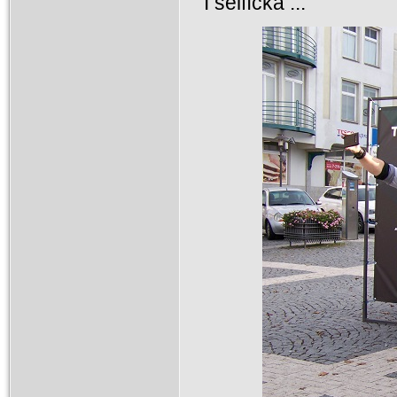
I selfíčka ...