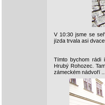
V 10:30 jsme se seř
jízda trvala asi dvace
Tímto bychom rádi i
Hrubý Rohozec. Tam j
zámeckém nádvoří ..