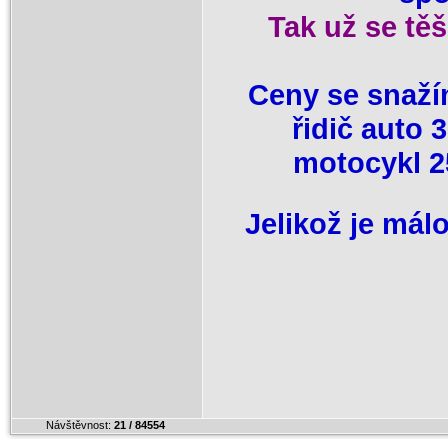
Tak už se těš
Ceny se snaží
řidič auto 
motocykl 25
Jelikož je mál
Návštěvnost:
21 / 84554