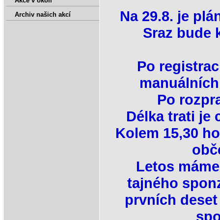
Akce v okolí
Na 29.8. je pl
Archiv našich akcí
Sraz bude 
Po registrac
manuálních 
Po rozpra
Délka trati je
Kolem 15,30 ho
obče
Letos máme 
tajného sponz
prvních deset
spo